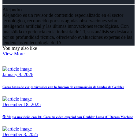
Alejandro
Alejandro es un revisor de contenido especializado en el sector
tecnológico, reconocido por sus agudas observaciones sobre
inteligencia artificial y las últimas innovaciones tecnológicas. Con
una sólida experiencia en la industria de TI, sus análisis se destacan
por su profundidad técnica, ofreciendo evaluaciones expertas de las
tendencias en tecnología de IA.
You may also like
View More
January 9. 2026
Crear fotos de viajes virtuales con la función de composición de fondos de Genbler
December 18. 2025
🎅 Magia navideña con IA: Crea tu video especial con Genbler Luma AI Dream Machine
December 3. 2025