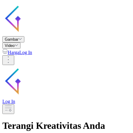
Gambar
Video
Harga
Log In
Log In
Terangi Kreativitas Anda