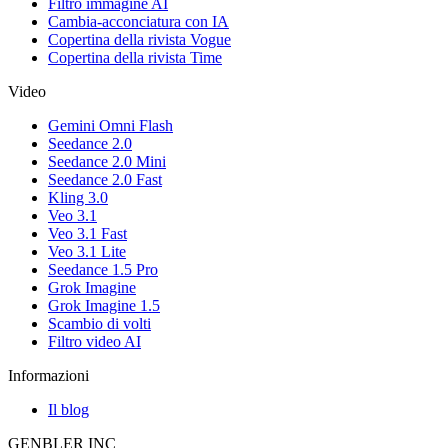
Filtro immagine AI
Cambia-acconciatura con IA
Copertina della rivista Vogue
Copertina della rivista Time
Video
Gemini Omni Flash
Seedance 2.0
Seedance 2.0 Mini
Seedance 2.0 Fast
Kling 3.0
Veo 3.1
Veo 3.1 Fast
Veo 3.1 Lite
Seedance 1.5 Pro
Grok Imagine
Grok Imagine 1.5
Scambio di volti
Filtro video AI
Informazioni
Il blog
GENBLER INC