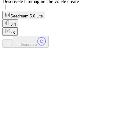
Descrivete l'immagine che volete creare
Seedream 5.0 Lite
3:4
2K
Generare