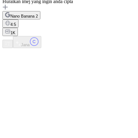
Huraikan imej yang ingin anda cipta
Nano Banana 2
4:5
1K
Jana