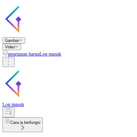
Gambar
Video
penetapan harga
Log masuk
Log masuk
Cara ia berfungsi