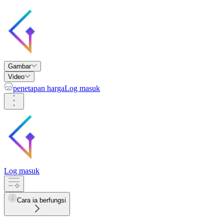
Gambar
Video
penetapan harga
Log masuk
Log masuk
Cara ia berfungsi