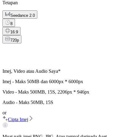
Tetapan
Seedance 2.0
8
16:9
720p
Imej, Video atau Audio Saya
*
Imej - Maks
50MB
dan
6000px * 6000px
Video - Maks
500MB
,
15S
,
2206px * 946px
Audio - Maks
50MB
,
15S
or
Cipta Imej
Muat naik imej PNG, JPG. Atau tampal daripada Aset.