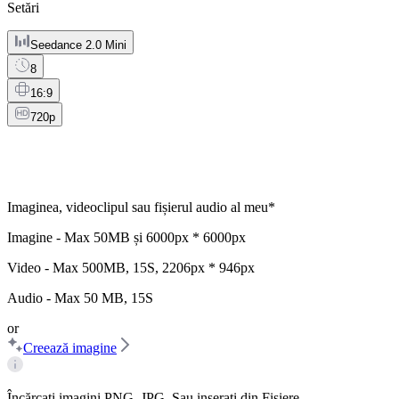
Setări
Seedance 2.0 Mini
8
16:9
720p
Imaginea, videoclipul sau fișierul audio al meu
*
Imagine - Max
50MB
și
6000px * 6000px
Video - Max
500MB
,
15S
,
2206px * 946px
Audio - Max
50 MB
,
15S
or
Creează imagine
Încărcați imagini PNG, JPG. Sau inserați din Fișiere.