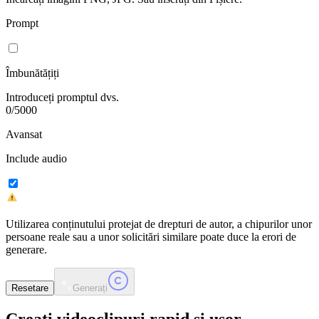
Prompt
Îmbunătățiți
Introduceți promptul dvs.
0
/
5000
Avansat
Include audio
Utilizarea conținutului protejat de drepturi de autor, a chipurilor unor
persoane reale sau a unor solicitări similare poate duce la erori de
generare.
Resetare
Generați
Creați videoclipuri
rapid și ușor