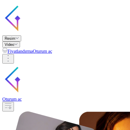
Resim
Video
Fiyatlandırma
Oturum aç
Oturum aç