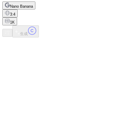
Nano Banana
3:4
1K
生成