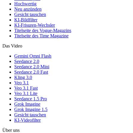
Hochwertig
Neu anzünden
Gesicht tauschen
KI-Bildfilter
KI-Frisuren-Wechsler
Titelseite des Vogue-Magazins
Titelseite des Time Magazine
Das Video
Gemini Omni Flash
Seedance 2.0
Seedance 2.0 Mini
Seedance 2.0 Fast
Kling 3.0
Veo 3.1
Veo 3.1 Fast
Veo 3.1 Lite
Seedance 1.5 Pro
Grok Imagine
Grok Imagine 1.5
Gesicht tauschen
KI-Videofilter
Über uns