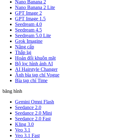
Nano Banana 2
Nano Banana 2 Lite
GPT Image 2
GPT Image 1.5
Seedream 4.0
Seedream 4.5
Seedream 5.0 Lite
Grok Imagine
Nâng cấp
Thắp lại
Hoán đổi khuôn mặt
Bộ lọc hình ảnh AI
AI Hairstyle Changer
Ảnh bìa tạp chí Vogue
Bìa tạp chí Time
băng hình
Gemini Omni Flash
Seedance 2.0
Seedance 2.0 Mini
Seedance 2.0 Fast
Kling 3.0
Veo 3.1
Veo 3.1 Fast