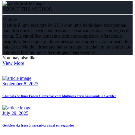
ABOUT THE AUTHOR
Matilde
Matilde é uma escritora de SEO com uma habilidade excepcional
para descobrir aspectos interessantes e cativantes das tecnologias de
ponta. Ela simplifica conceitos técnicos complexos, oferecendo
insights valiosos que qualquer pessoa pode apreciar. A curiosidade e
paixão de Matilde desempenham um papel crucial em transmitir aos
leitores o fascínio pelas tecnologias mais recentes.
You may also like
View More
September 8. 2025
Chatbots de Duas Faces: Conversas com Múltiplas Personas usando o Genbler
July 29. 2025
Genbler: da frase à narrativa visual em segundos