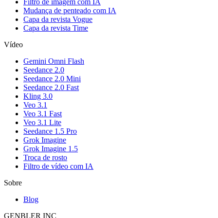
Filtro de imagem com IA
Mudança de penteado com IA
Capa da revista Vogue
Capa da revista Time
Vídeo
Gemini Omni Flash
Seedance 2.0
Seedance 2.0 Mini
Seedance 2.0 Fast
Kling 3.0
Veo 3.1
Veo 3.1 Fast
Veo 3.1 Lite
Seedance 1.5 Pro
Grok Imagine
Grok Imagine 1.5
Troca de rosto
Filtro de vídeo com IA
Sobre
Blog
GENBLER INC