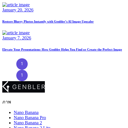
January 20. 2026
Restore Blurry Photos Instantly with Genbler’s AI Image Upscaler
January 7. 2026
Elevate Your Presentations: How Genbler Helps You Find or Create the Perfect Image
1
2
3
4
5
…
9
1
2
3
…
9
ภาพ
Nano Banana
Nano Banana Pro
Nano Banana 2
Nano Banana 2 Lite