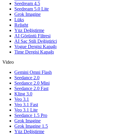
Seedream 4.5
Seedream 5.0 Lite
Grok Imagine
Lüks
Relight
Yüz Değiştirme
AI Görüntü Filtresi
AI Saç Stili Değiştirici
Vogue Dergisi Kapağı
Time Dergisi Kapağı
Video
Gemini Omni Flash
Seedance 2.0
Seedance 2.0 Mini
Seedance 2.0 Fast
Kling 3.0
Veo 3.1
Veo 3.1 Fast
Veo 3.1 Lite
Seedance 1.5 Pro
Grok Imagine
Grok Imagine 1.5
Yüz Değiştirme