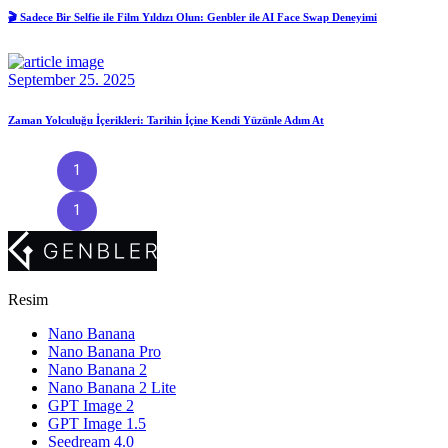
🎬 Sadece Bir Selfie ile Film Yıldızı Olun: Genbler ile AI Face Swap Deneyimi
September 25. 2025
Zaman Yolculuğu İçerikleri: Tarihin İçine Kendi Yüzünle Adım At
1
2
3
1
2
3
Resim
Nano Banana
Nano Banana Pro
Nano Banana 2
Nano Banana 2 Lite
GPT Image 2
GPT Image 1.5
Seedream 4.0