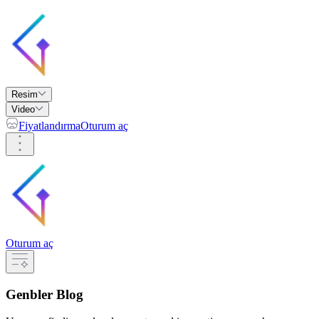
Resim
Video
Fiyatlandırma
Oturum aç
Oturum aç
Genbler Blog