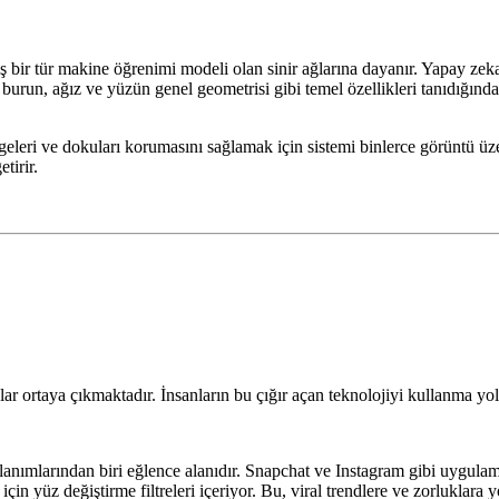
ış bir tür makine öğrenimi modeli olan sinir ağlarına dayanır. Yapay zeka
, burun, ağız ve yüzün genel geometrisi gibi temel özellikleri tanıdığınd
geleri ve dokuları korumasını sağlamak için sistemi binlerce görüntü üz
tirir.
r ortaya çıkmaktadır. İnsanların bu çığır açan teknolojiyi kullanma yoll
nımlarından biri eğlence alanıdır. Snapchat ve Instagram gibi uygulamala
için yüz değiştirme filtreleri içeriyor. Bu, viral trendlere ve zorluklara