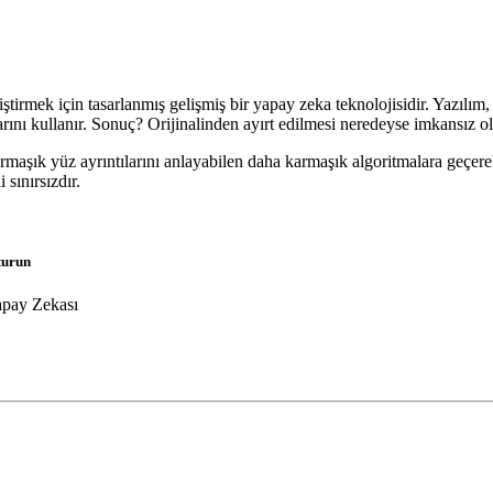
tirmek için tasarlanmış gelişmiş bir yapay zeka teknolojisidir. Yazılım, 
arını kullanır. Sonuç? Orijinalinden ayırt edilmesi neredeyse imkansız o
armaşık yüz ayrıntılarını anlayabilen daha karmaşık algoritmalara geçerek 
 sınırsızdır.
şturun
apay Zekası