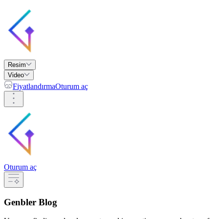
Resim
Video
Fiyatlandırma
Oturum aç
Oturum aç
Genbler Blog