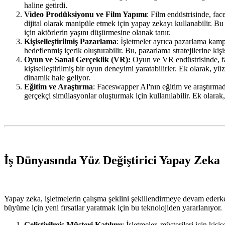
haline getirdi.
Video Prodüksiyonu ve Film Yapımı
: Film endüstrisinde, fa
dijital olarak manipüle etmek için yapay zekayı kullanabilir. Bu t
için aktörlerin yaşını düşürmesine olanak tanır.
Kişiselleştirilmiş Pazarlama
: İşletmeler ayrıca pazarlama kamp
hedeflenmiş içerik oluşturabilir. Bu, pazarlama stratejilerine kişis
Oyun ve Sanal Gerçeklik (VR):
Oyun ve VR endüstrisinde, fa
kişiselleştirilmiş bir oyun deneyimi yaratabilirler. Ek olarak, yü
dinamik hale geliyor.
Eğitim ve Araştırma
: Faceswapper AI'nın eğitim ve araştırmada 
gerçekçi simülasyonlar oluşturmak için kullanılabilir. Ek olarak
İş Dünyasında Yüz Değiştirici Yapay Zeka
Yapay zeka, işletmelerin çalışma şeklini şekillendirmeye devam ederken
büyüme için yeni fırsatlar yaratmak için bu teknolojiden yararlanıyor.
Geliştirilmiş Müşteri Katılımı
: İşletmeler, müşterileri için kiş