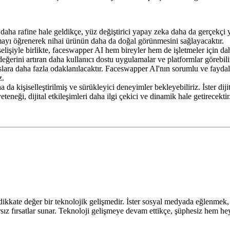
daha rafine hale geldikçe, yüz değiştirici yapay zeka daha da gerçekçi y
atmayı öğrenerek nihai ürünün daha da doğal görünmesini sağlayacaktır.
elişiyle birlikte, faceswapper AI hem bireyler hem de işletmeler için daha
eğerini artıran daha kullanıcı dostu uygulamalar ve platformlar görebili
suslara daha fazla odaklanılacaktır. Faceswapper AI'nın sorumlu ve fay
z.
da kişiselleştirilmiş ve sürükleyici deneyimler bekleyebiliriz. İster dijit
eği, dijital etkileşimleri daha ilgi çekici ve dinamik hale getirecektir
ikkate değer bir teknolojik gelişmedir. İster sosyal medyada eğlenmek, i
sız fırsatlar sunar. Teknoloji gelişmeye devam ettikçe, şüphesiz hem he