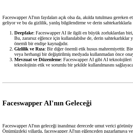
Faceswapper AI'nın faydaları açık olsa da, akılda tutulması gereken et
geliyor ve bu da gizlilik, yanlış bilgilendirme ve derin sahtekarlıklarla il
Deepfake
: Faceswapper AI ile ilgili en büyük zorluklardan biri,
Bu, zararsız eğlence için kullanılabilse de, derin sahtekarlıklar 
önemli bir endişe kaynağıdır.
Gizlilik ve Rıza
: Bir diğer önemli etik husus mahremiyettir. Bir
veya herhangi bir değiştirilmiş medyada kullanmadan önce onay
Mevzuat ve Düzenleme
: Faceswapper AI gibi AI teknolojiler
teknolojinin etik ve sorumlu bir şekilde kullanılmasını sağlayacak
Faceswapper AI'nın Geleceği
Faceswapper AI'nın geleceği inanılmaz derecede umut verici görünüyo
Önümüzdeki yıllarda, faceswapper AI'nın eğlenceden pazarlamaya ve öt