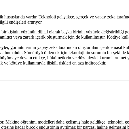
ik hususlar da vardır. Teknoloji geliştikçe, gerçek ve yapay zeka taraf
gili endişeleri artırıyor.
 bir kişinin yüzünün dijital olarak başka birinin yüzüyle değiştirildiği 
yanıltıcı veya zararlı içerik oluşturmak için de kullanılmıştır. Kötüye ku
eyler, görüntülerinin yapay zeka tarafından oluşturulan içerikte nasıl kul
 alınmalıdır. Sömürüyü önlemek için teknolojinin sorumlu bir şekilde k
i büyümeye devam ettikçe, hükümetlerin ve düzenleyici kurumların net 
 ve kötüye kullanımıyla ilişkili riskleri en aza indirecektir.
r. Makine öğrenimi modelleri daha gelişmiş hale geldikçe, teknoloji g
esine kadar birçok endüstrinin ayrılmaz bir parçası haline gelmesini be