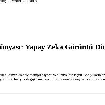
ing the world of business.
Dünyası: Yapay Zeka Görüntü Dü
örüntü düzenleme ve manipülasyonu yeni zirvelere taşıdı. Son yılların en 
tiyor olun,
bir yüz değiştirme
aracı, resimlerinizi dönüştürmenin heyecan