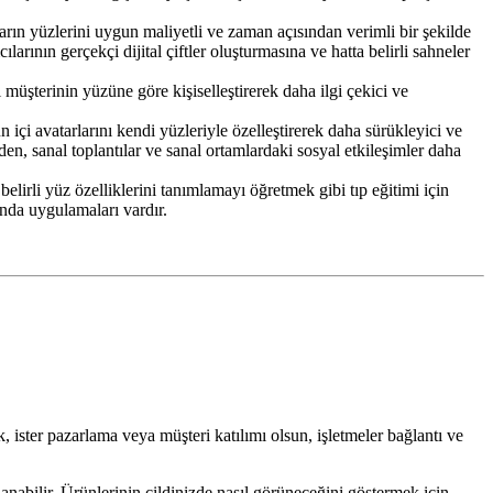
arın yüzlerini uygun maliyetli ve zaman açısından verimli bir şekilde
arının gerçekçi dijital çiftler oluşturmasına ve hatta belirli sahneler
müşterinin yüzüne göre kişiselleştirerek daha ilgi çekici ve
i avatarlarını kendi yüzleriyle özelleştirerek daha sürükleyici ve
nden, sanal toplantılar ve sanal ortamlardaki sosyal etkileşimler daha
belirli yüz özelliklerini tanımlamayı öğretmek gibi tıp eğitimi için
ında uygulamaları vardır.
 ister pazarlama veya müşteri katılımı olsun, işletmeler bağlantı ve
llanabilir. Ürünlerinin cildinizde nasıl görüneceğini göstermek için