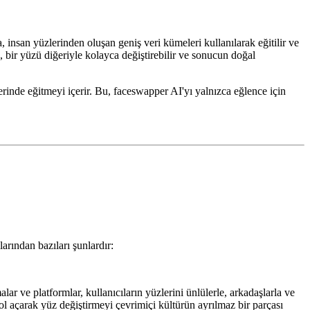
, insan yüzlerinden oluşan geniş veri kümeleri kullanılarak eğitilir ve
a, bir yüzü diğeriyle kolayca değiştirebilir ve sonucun doğal
erinde eğitmeyi içerir. Bu, faceswapper AI'yı yalnızca eğlence için
arından bazıları şunlardır:
r ve platformlar, kullanıcıların yüzlerini ünlülerle, arkadaşlarla ve
 yol açarak yüz değiştirmeyi çevrimiçi kültürün ayrılmaz bir parçası