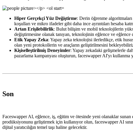
Hiper Gerçekçi Yüz Değiştirme
: Derin öğrenme algoritmaları 
koşulları ve mikro ifadeler gibi daha ince ayrıntıları hesaba k
Artan Erişilebilirlik
: Bulut bilişim ve mobil teknolojilerin yüks
değiştirmesine olanak tanıyan, teknolojinin eğlence ve eğlence d
Etik Yapay Zeka
: Yapay zeka teknolojisi ilerledikçe, etik hu
olan yeni protokollerin ve araçların geliştirilmesini bekleyebiliri
Kişiselleştirilmiş Deneyimler
: Yapay zekadaki gelişmelerle daha 
pazarlama kampanyası oluşturun, faceswapper AI'yı kullanma yeten
Son
Faceswapper AI, eğlence, iş, eğitim ve ötesinde yeni olanaklar sunan d
prodüksiyonunu geliştirmek için kullanıyor olun, faceswapper AI sınır
dijital yaratıcılığın temel taşı haline gelecektir.