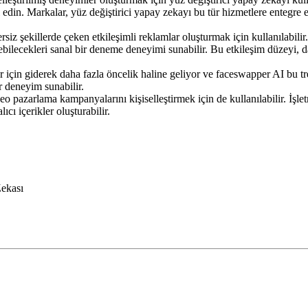
yal edin. Markalar, yüz değiştirici yapay zekayı bu tür hizmetlere entegre 
ersiz şekillerde çeken etkileşimli reklamlar oluşturmak için kullanılabil
görebilecekleri sanal bir deneme deneyimi sunabilir. Bu etkileşim düzey
lar için giderek daha fazla öncelik haline geliyor ve faceswapper AI bu tr
ir deneyim sunabilir.
eo pazarlama kampanyalarını kişiselleştirmek için de kullanılabilir. İşlet
ıcı içerikler oluşturabilir.
Zekası