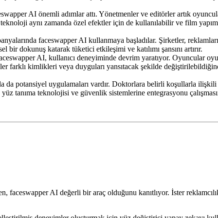
ceswapper AI önemli adımlar attı. Yönetmenler ve editörler artık oyuncul
eknoloji aynı zamanda özel efektler için de kullanılabilir ve film yapımcıl
anyalarında faceswapper AI kullanmaya başladılar. Şirketler, reklamları 
el bir dokunuş katarak tüketici etkileşimi ve katılımı şansını artırır.
ceswapper AI, kullanıcı deneyiminde devrim yaratıyor. Oyuncular oyun iç
zler farklı kimlikleri veya duyguları yansıtacak şekilde değiştirilebildiği
da potansiyel uygulamaları vardır. Doktorlara belirli koşullarla ilişkili 
, yüz tanıma teknolojisi ve güvenlik sistemlerine entegrasyonu çalışmas
, faceswapper AI değerli bir araç olduğunu kanıtlıyor. İster reklamcılık,
iselleştirilmiş deneyimler oluşturmak için yüz değiştirici yapay zekayı ku