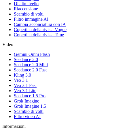
Di alto livello
Riaccensione
Scambio di volti
Filtro immagine AI
Cambia-acconciatura con IA
Copertina della rivista Vogue
Copertina della rivista Time
Video
Gemini Omni Flash
Seedance 2.0
Seedance 2.0 Mini
Seedance 2.0 Fast
Kling 3.0
Veo 3.1
Veo 3.1 Fast
Veo 3.1 Lite
Seedance 1.5 Pro
Grok Imagine
Grok Imagine 1.5
Scambio di volti
Filtro video AI
Informazioni