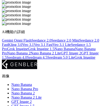
AI機能の詳細
Gemini Omni Flash
Seedance 2.0
Seedance 2.0 Mini
Seedance 2.0
Fast
Kling 3.0
Veo 3.1
Veo 3.1 Fast
Veo 3.1 Lite
Seedance 1.5
Pro
Grok Imagine
Grok Imagine 1.5
Nano Banana
Nano Banana
Pro
Nano Banana 2
Nano Banana 2 Lite
GPT Image 2
GPT Image
1.5
Seedream 4.0
Seedream 4.5
Seedream 5.0 Lite
Grok Imagine
画像
Nano Banana
Nano Banana Pro
Nano Banana 2
Nano Banana 2 Lite
GPT Image 2
GPT Image 1.5