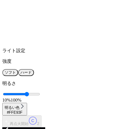
ライト設定
強度
ソフト
ハード
明るさ
10%
100%
明るい色
#FFE93F
再点火開始
2