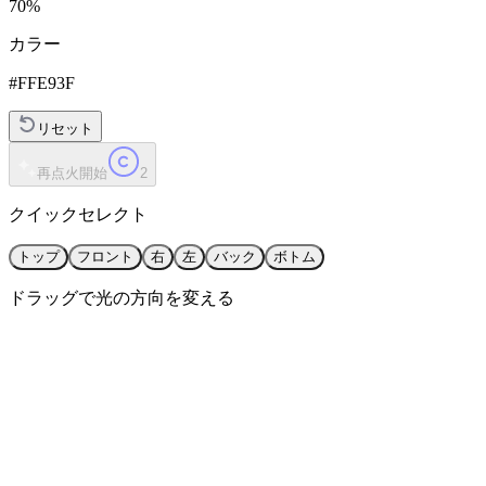
70%
カラー
#FFE93F
リセット
再点火開始
2
クイックセレクト
トップ
フロント
右
左
バック
ボトム
ドラッグで光の方向を変える