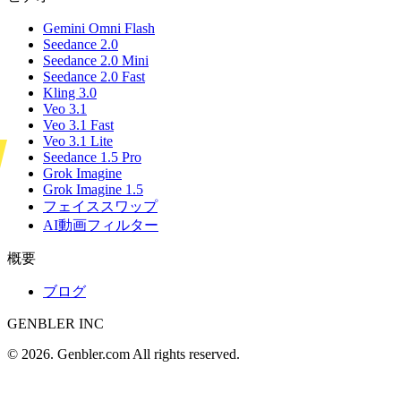
Gemini Omni Flash
Seedance 2.0
Seedance 2.0 Mini
Seedance 2.0 Fast
Kling 3.0
Veo 3.1
Veo 3.1 Fast
Veo 3.1 Lite
Seedance 1.5 Pro
Grok Imagine
Grok Imagine 1.5
フェイススワップ
AI動画フィルター
概要
ブログ
GENBLER INC
© 2026. Genbler.com All rights reserved.