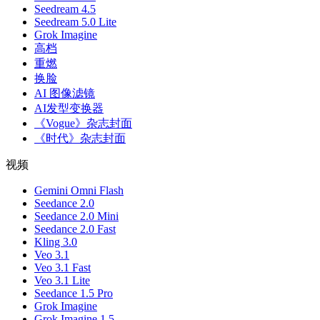
Seedream 4.5
Seedream 5.0 Lite
Grok Imagine
高档
重燃
换脸
AI 图像滤镜
AI发型变换器
《Vogue》杂志封面
《时代》杂志封面
视频
Gemini Omni Flash
Seedance 2.0
Seedance 2.0 Mini
Seedance 2.0 Fast
Kling 3.0
Veo 3.1
Veo 3.1 Fast
Veo 3.1 Lite
Seedance 1.5 Pro
Grok Imagine
Grok Imagine 1.5